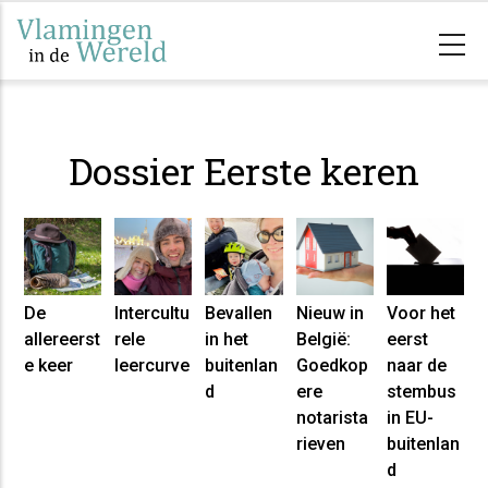
Skip
to
main
content
Dossier Eerste keren
De
Intercultu
Bevallen
Nieuw in
Voor het
allereerst
rele
in het
België:
eerst
e keer
leercurve
buitenlan
Goedkop
naar de
d
ere
stembus
notarista
in EU-
rieven
buitenlan
d