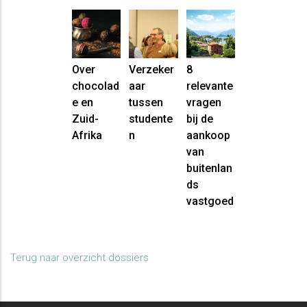
Over
Verzeker
8
chocolad
aar
relevante
e en
tussen
vragen
Zuid-
studente
bij de
Afrika
n
aankoop
van
buitenlan
ds
vastgoed
Terug naar overzicht dossiers