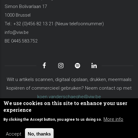
Simon Bolivarlaan 17
1000 Brussel
Tel.: +32 (0)456 82 13 21 (Nieuw telefoonnummer)
info@viw.be
BE 0445.583.752
Wilt u artikels scannen, digitaal opslaan, drukken, meermaals
kopiëren of commercieel gebruiken? Neem contact op met
koen.vanderschaeghe@viw.be
We use cookies on this site to enhance your user
Algemene voorwaarden
Privacy Policy
Site Map
experience
Over VIW
Contacteer ons
More info
By clicking the Accept button, you agree to us doing so.
© Copyright viw.be 2026. All Rights Reserved.
Accept
No, thanks