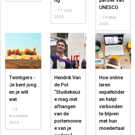
ng
partner van
UNESCO
-
11 July
2025
-
19 May
2025
Twintigers -
Hendrik Van
Hoe online
Je bent jong
de Pol:
leren
en je wilt
“Studiekeuz
expatkinder
wat
e mag niet
en helpt
afhangen
verbonden
-
12
van de
te blijven
November
portemonne
met hun
2024
e van je
moedertaal