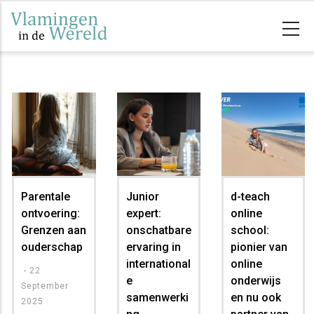
Skip
to
main
content
Parentale
Junior
d-teach
ontvoering:
expert:
online
Grenzen aan
onschatbare
school:
ouderschap
ervaring in
pionier van
international
online
-
22
e
onderwijs
September
samenwerki
en nu ook
2025