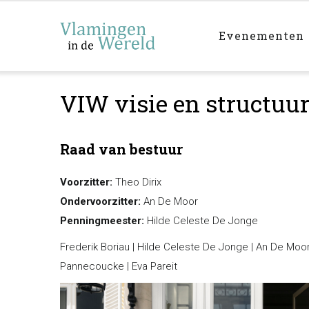
Main
Overslaan
navigation
en
Evenementen
naar
de
inhoud
VIW visie en structuu
gaan
Raad van bestuur
​Voorzitter:
Theo Dirix
Ondervoorzitter:
An De Moor
Penningmeester:
Hilde Celeste De Jonge
Frederik Boriau | Hilde Celeste De Jonge | An De Moo
Pannecoucke | Eva Pareit