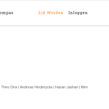
Main
navigation
rechts
kompas
Lid Worden
Inloggen
Theo Dirix | Andreas Hinderyckx | Hasan Jashari | Wim