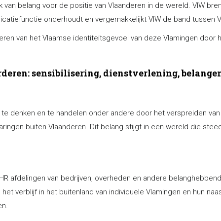
 van belang voor de positie van Vlaanderen in de wereld. VIW bren
nicatiefunctie onderhoudt en vergemakkelijkt VIW de band tussen
rderen van het Vlaamse identiteitsgevoel van deze Vlamingen door
deren: sensibilisering, dienstverlening, belang
 te denken en te handelen onder andere door het verspreiden van 
ingen buiten Vlaanderen. Dit belang stijgt in een wereld die steeds
 HR afdelingen van bedrijven, overheden en andere belanghebbend
het verblijf in het buitenland van individuele Vlamingen en hun naa
en.