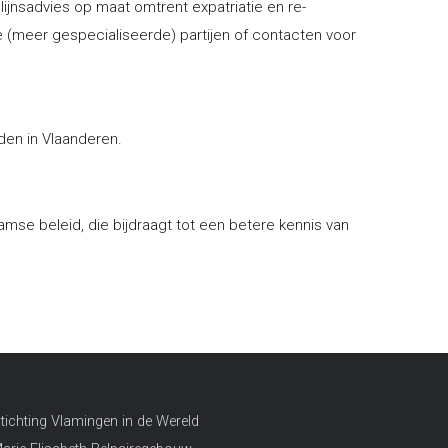
lijnsadvies op maat omtrent expatriatie en re-
e (meer gespecialiseerde) partijen of contacten voor
den in Vlaanderen.
mse beleid, die bijdraagt tot een betere kennis van
tichting Vlamingen in de Wereld