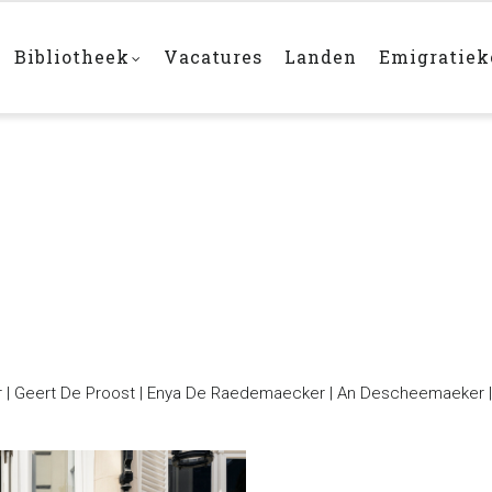
Bibliotheek
Vacatures
Landen
Emigratie
r
r | Geert De Proost | Enya De Raedemaecker | An Descheemaeker | 