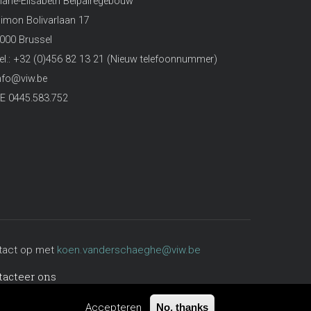
arie-Elisabeth Belpairegebouw
imon Bolivarlaan 17
000 Brussel
el.: +32 (0)456 82 13 21 (Nieuw telefoonnummer)
nfo@viw.be
E 0445.583.752
ntact op met
koen.vanderschaeghe@viw.be
tacteer ons
Accepteren
No, thanks