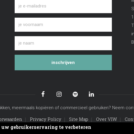
M
S
1
T
i
B
inschrijven
n, drukken, meermaals kopiëren of commercieel gebruiken? Neem co
orwaarden
Privacy Policy
Site Map
Over VIW
Con
m uw gebruikerservaring te verbeteren
© Copyright viw.be 2026. All Rights Reserved.