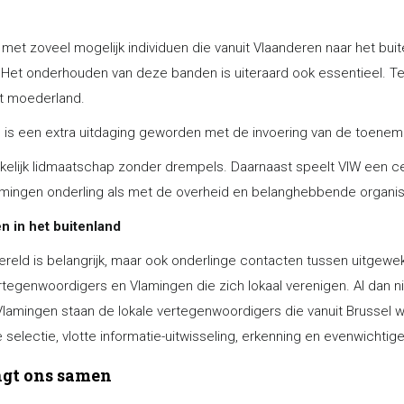
 met zoveel mogelijk individuen die vanuit Vlaanderen naar het bu
 Het onderhouden van deze banden is uiteraard ook essentieel. T
t moederland.
 is een extra uitdaging geworden met de invoering van de toenem
kelijk lidmaatschap zonder drempels. Daarnaast speelt VIW een ce
amingen onderling als met de overheid en belanghebbende organis
 in het buitenland
reld is belangrijk, maar ook onderlinge contacten tussen uitgewe
rtegenwoordigers en Vlamingen die zich lokaal verenigen. Al dan n
amingen staan de lokale vertegenwoordigers die vanuit Brussel w
electie, vlotte informatie-uitwisseling, erkenning en evenwichtige
engt ons samen