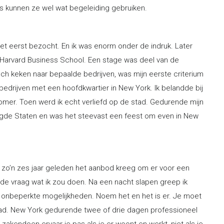
as kunnen ze wel wat begeleiding gebruiken.
het eerst bezocht. En ik was enorm onder de indruk. Later
e Harvard Business School. Een stage was deel van de
ch keken naar bepaalde bedrijven, was mijn eerste criterium
an bedrijven met een hoofdkwartier in New York. Ik belandde bij
mer. Toen werd ik echt verliefd op de stad. Gedurende mijn
nigde Staten en was het steevast een feest om even in New
er zo’n zes jaar geleden het aanbod kreeg om er voor een
d de vraag wat ik zou doen. Na een nacht slapen greep ik
onbeperkte mogelijkheden. Noem het en het is er. Je moet
tad. New York gedurende twee of drie dagen professioneel
 zakendoen ervaar je pas als je er woont en werkt, niet als je