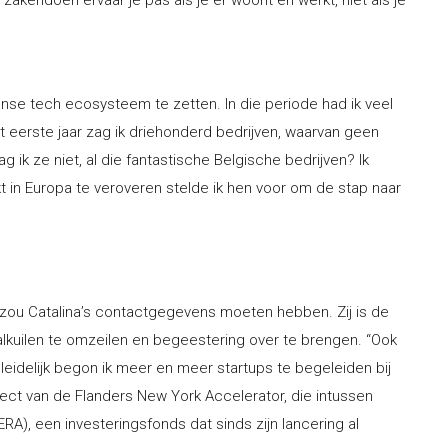
anse tech ecosysteem te zetten. In die periode had ik veel
 eerste jaar zag ik driehonderd bedrijven, waarvan geen
g ik ze niet, al die fantastische Belgische bedrijven? Ik
t in Europa te veroveren stelde ik hen voor om de stap naar
zou Catalina’s contactgegevens moeten hebben. Zij is de
alkuilen te omzeilen en begeestering over te brengen. “Ook
eleidelijk begon ik meer en meer startups te begeleiden bij
tect van de Flanders New York Accelerator, die intussen
A), een investeringsfonds dat sinds zijn lancering al