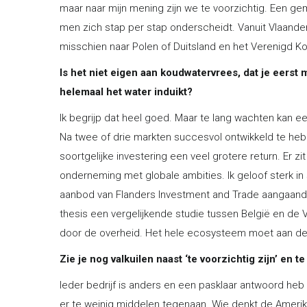
maar naar mijn mening zijn we te voorzichtig. Een g
men zich stap per stap onderscheidt. Vanuit Vlaande
misschien naar Polen of Duitsland en het Verenigd K
Is het niet eigen aan koudwatervrees, dat je eers
helemaal het water induikt?
Ik begrijp dat heel goed. Maar te lang wachten kan een 
Na twee of drie markten succesvol ontwikkeld te heb
soortgelijke investering een veel grotere return. Er z
onderneming met globale ambities. Ik geloof sterk 
aanbod van Flanders Investment and Trade aangaande
thesis een vergelijkende studie tussen België en de 
door de overheid. Het hele ecosysteem moet aan dez
Zie je nog valkuilen naast ‘te voorzichtig zijn’ en t
Ieder bedrijf is anders en een pasklaar antwoord heb
er te weinig middelen tegenaan. Wie denkt de Ameri