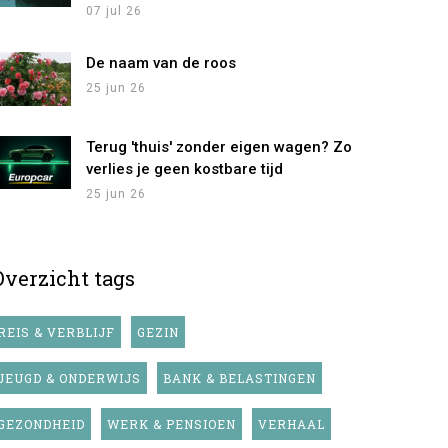
07 jul 26
De naam van de roos
25 jun 26
Terug 'thuis' zonder eigen wagen? Zo
verlies je geen kostbare tijd
25 jun 26
Overzicht tags
REIS & VERBLIJF
GEZIN
JEUGD & ONDERWIJS
BANK & BELASTINGEN
GEZONDHEID
WERK & PENSIOEN
VERHAAL