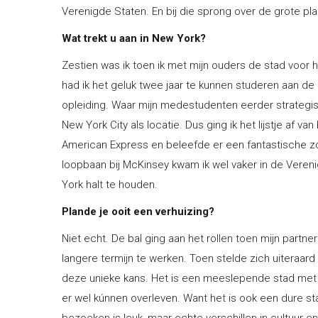
Verenigde Staten. En bij die sprong over de grote pl
Wat trekt u aan in New York?
Zestien was ik toen ik met mijn ouders de stad voor 
had ik het geluk twee jaar te kunnen studeren aan d
opleiding. Waar mijn medestudenten eerder strategis
New York City als locatie. Dus ging ik het lijstje af v
American Express en beleefde er een fantastische zo
loopbaan bij McKinsey kwam ik wel vaker in de Vere
York halt te houden.
Plande je ooit een verhuizing?
Niet echt. De bal ging aan het rollen toen mijn partn
langere termijn te werken. Toen stelde zich uiteraar
deze unieke kans. Het is een meeslepende stad met 
er wel kúnnen overleven. Want het is ook een dure s
bezoeken is leuk, maar echte verschillen in cultuur en