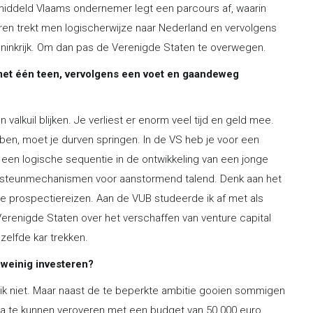
emiddeld Vlaams ondernemer legt een parcours af, waarin
ren trekt men logischerwijze naar Nederland en vervolgens
oninkrijk. Om dan pas de Verenigde Staten te overwegen.
t met één teen, vervolgens een voet en gaandeweg
valkuil blijken. Je verliest er enorm veel tijd en geld mee.
ben, moet je durven springen. In de VS heb je voor een
it een logische sequentie in de ontwikkeling van een jonge
in steunmechanismen voor aanstormend talend. Denk aan het
 prospectiereizen. Aan de VUB studeerde ik af met als
Verenigde Staten over het verschaffen van venture capital
elfde kar trekken.
e weinig investeren?
 ik niet. Maar naast de te beperkte ambitie gooien sommigen
ka te kunnen veroveren met een budget van 50.000 euro