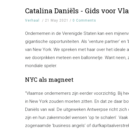
Catalina Daniëls - Gids voor Vl
Verhaal
/
21 May 2021
/
0 Comments
Ondernemen in de Verenigde Staten kan een mijnenveld
gigantische opportuniteiten. Als ‘venture partner’ en
van New York. We spreken met haar over het ideale ac
we doorprikken meteen een ballonnetje. Want neen, 
mondiale speler.
NYC als magneet
“Vlaamse ondernemers zijn eerder voorzichtig. Bij heel
in New York zouden moeten zitten. En dat ze daar bo
Daniëls van wal. De uitgeweken Antwerpse richt zich o
zijn en hun zakenmodel wensen ‘op te schalen’. Vaak is
zogenaamde ‘business angels’ of durfkapitaalverstrekk