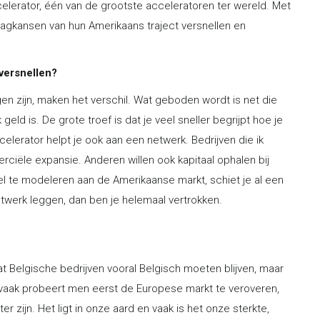
lerator, één van de grootste acceleratoren ter wereld. Met
agkansen van hun Amerikaans traject versnellen en
versnellen?
gen zijn, maken het verschil. Wat geboden wordt is net die
geld is. De grote troef is dat je veel sneller begrijpt hoe je
erator helpt je ook aan een netwerk. Bedrijven die ik
ciële expansie. Anderen willen ook kapitaal ophalen bij
l te modeleren aan de Amerikaanse markt, schiet je al een
twerk leggen, dan ben je helemaal vertrokken.
t Belgische bedrijven vooral Belgisch moeten blijven, maar
e vaak probeert men eerst de Europese markt te veroveren,
er zijn. Het ligt in onze aard en vaak is het onze sterkte,