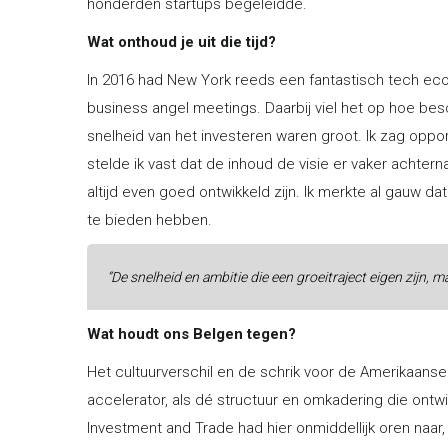
honderden startups begeleidde.
Wat onthoud je uit die tijd?
In 2016 had New York reeds een fantastisch tech eco
business angel meetings. Daarbij viel het op hoe b
snelheid van het investeren waren groot. Ik zag opport
stelde ik vast dat de inhoud de visie er vaker achte
altijd even goed ontwikkeld zijn. Ik merkte al gauw d
te bieden hebben.
“De snelheid en ambitie die een groeitraject eigen zijn, ma
Wat houdt ons Belgen tegen?
Het cultuurverschil en de schrik voor de Amerikaanse
accelerator, als dé structuur en omkadering die ontw
Investment and Trade had hier onmiddellijk oren naar