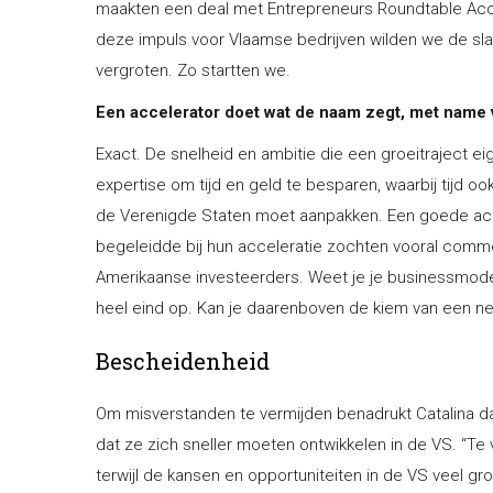
maakten een deal met Entrepreneurs Roundtable Acce
deze impuls voor Vlaamse bedrijven wilden we de sla
vergroten. Zo startten we.
Een accelerator doet wat de naam zegt, met name 
Exact. De snelheid en ambitie die een groeitraject ei
expertise om tijd en geld te besparen, waarbij tijd ook 
de Verenigde Staten moet aanpakken. Een goede accel
begeleidde bij hun acceleratie zochten vooral commer
Amerikaanse investeerders. Weet je je businessmode
heel eind op. Kan je daarenboven de kiem van een ne
Bescheidenheid
Om misverstanden te vermijden benadrukt Catalina da
dat ze zich sneller moeten ontwikkelen in de VS. “T
terwijl de kansen en opportuniteiten in de VS veel grot