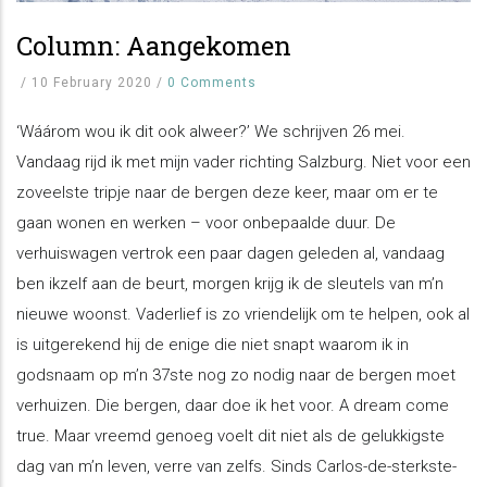
Column: Aangekomen
/
10 February 2020
/
0 Comments
‘Wáárom wou ik dit ook alweer?’ We schrijven 26 mei.
Vandaag rijd ik met mijn vader richting Salzburg. Niet voor een
zoveelste tripje naar de bergen deze keer, maar om er te
gaan wonen en werken – voor onbepaalde duur. De
verhuiswagen vertrok een paar dagen geleden al, vandaag
ben ikzelf aan de beurt, morgen krijg ik de sleutels van m’n
nieuwe woonst. Vaderlief is zo vriendelijk om te helpen, ook al
is uitgerekend hij de enige die niet snapt waarom ik in
godsnaam op m’n 37ste nog zo nodig naar de bergen moet
verhuizen. Die bergen, daar doe ik het voor. A dream come
true. Maar vreemd genoeg voelt dit niet als de gelukkigste
dag van m’n leven, verre van zelfs. Sinds Carlos-de-sterkste-