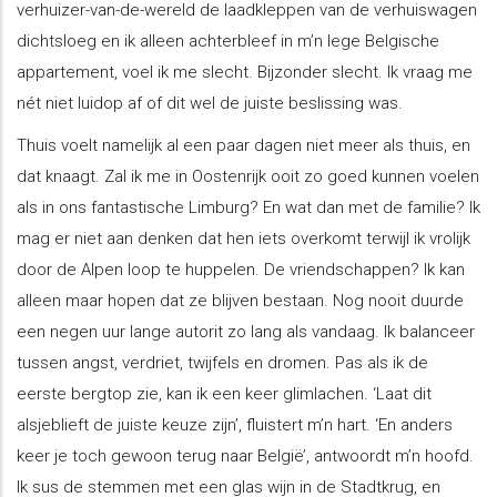
verhuizer-van-de-wereld de laadkleppen van de verhuiswagen
dichtsloeg en ik alleen achterbleef in m’n lege Belgische
appartement, voel ik me slecht. Bijzonder slecht. Ik vraag me
nét niet luidop af of dit wel de juiste beslissing was.
Thuis voelt namelijk al een paar dagen niet meer als thuis, en
dat knaagt. Zal ik me in Oostenrijk ooit zo goed kunnen voelen
als in ons fantastische Limburg? En wat dan met de familie? Ik
mag er niet aan denken dat hen iets overkomt terwijl ik vrolijk
door de Alpen loop te huppelen. De vriendschappen? Ik kan
alleen maar hopen dat ze blijven bestaan. Nog nooit duurde
een negen uur lange autorit zo lang als vandaag. Ik balanceer
tussen angst, verdriet, twijfels en dromen. Pas als ik de
eerste bergtop zie, kan ik een keer glimlachen. ‘Laat dit
alsjeblieft de juiste keuze zijn’, fluistert m’n hart. ‘En anders
keer je toch gewoon terug naar België’, antwoordt m’n hoofd.
Ik sus de stemmen met een glas wijn in de Stadtkrug, en