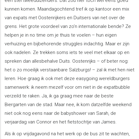
een stel tweeduizenders. Dat zou hier toch wel eens goed
kunnen komen. Maandagochtend tref ik op kantoor een mix
van expats met Oostenrijkers en Duitsers van net over de
grens. Het grote voordeel van zo’n internationale bende? Ze
helpen je in no time om je thuis te voelen – hun eigen
verhuizing en bijbehorende struggles indachtig. Maar er zijn
ook nadelen. Ze trekken soms iets te veel met elkaar op en
spreken dan allesbehalve Duits. Oostenrijks – of beter nog:
het o zo moeilijk verstaanbare Salzburgs! – zal ik met hen niet
leren. Hoe graag ik ook met deze easygoing wereldburgers
samenwerk: ik neem mezelf voor om niet in de expatbubble
verzeild te raken. Ja, ik ga graag mee naar de beste
Biergarten van de stad. Maar nee, ik kom datzelfde weekend
niet ook nog eens naar de babyshower van Sarah, de
verjaardag van Connor en het fietstochtje van James.
Als ik op vrijdagavond na het werk op de bus zit te wachten,