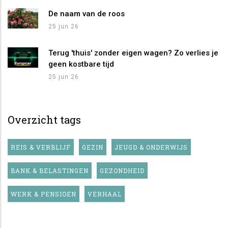
De naam van de roos
25 jun 26
Terug 'thuis' zonder eigen wagen? Zo verlies je
geen kostbare tijd
25 jun 26
Overzicht tags
REIS & VERBLIJF
GEZIN
JEUGD & ONDERWIJS
BANK & BELASTINGEN
GEZONDHEID
WERK & PENSIOEN
VERHAAL