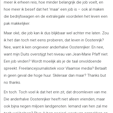
meer ik erheen reis, hoe minder belangrijk die job voelt, en
hoe meer ik besef dat het ‘maar’ een job is – ook al maken
die bedrijfswagen en de extralegale voordelen het leven een
pak makkelijker.
Maar oké, die job kan ik dus blijkbaar wel achter me laten. Zou
ik het dan toch niet eens proberen, dat leven in Oostenrijk?
Nee, want ik ken ongeveer anderhalve Oostenrijker. En nee,
want mijn Duits overstijgt het niveau van Jean-Marie Pfaff niet.
Een job vinden? Wordt moeilijk als je de taal onvoldoende
spreekt. Freelancejournalistiek voor Vlaamse media? Betaalt
in geen geval die hoge huur. Skileraar dan maar? Thanks but
no thanks.
En toch. Toch voel ik dat het erin zit, dat droomleven van me.
Die anderhalve Oostenrijker heeft niet alleen vrienden, maar
ook bijna negen miljoen landgenoten. Iemand van hen zal me