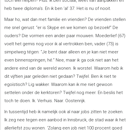
toch wel helpen? Plus: ik ben sociaal, weet van aanpakken en
heb twee diploma’s. En ik ben ‘al’ 37. Het is nu of nooit.
Maar ho, wat dan met familie en vrienden? De vrienden stellen
me snel gerust: “er is Skype en we komen op bezoek!” De
ouders? Die vormen een ander paar mouwen. Moederlief (67)
voelt het gemis nog voor ik al vertrokken ben, vader (73) is
simpelweg tégen: “Je bent daar alleen en je kan niet meer
even binnenspringen, hé.” Nee, maar ik ga ook niet aan het
andere eind van de wereld wonen. Ik worstel. Waarom heb ik
dit vijftien jaar geleden niet gedaan? Twijfel. Ben ik niet te
egoïstisch? Lig wakker. Waarom kan ik me niet gewoon
settelen onder de kerktoren? Twijfel nog meer. En beslis het
toch te doen. Ik. Verhuis. Naar. Oostenrijk.
In tussentijd heb ik namelijk ook al naar jobs zitten te zoeken.
Ik zeg nee tegen een aanbod in Innsbruck, de stad waar ik het
allerliefst zou wonen. ‘Zolang een job niet 100 procent goed