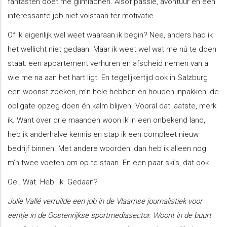
fantasten doet me glimlachen. Alsof passie, avontuur en een
interessante job niet volstaan ter motivatie.
Of ik eigenlijk wel weet waaraan ik begin? Nee, anders had ik
het wellicht niet gedaan. Maar ik weet wel wat me nú te doen
staat: een appartement verhuren en afscheid nemen van al
wie me na aan het hart ligt. En tegelijkertijd ook in Salzburg
een woonst zoeken, m’n hele hebben en houden inpakken, de
obligate opzeg doen én kalm blijven. Vooral dat laatste, merk
ik. Want over drie maanden woon ik in een onbekend land,
heb ik anderhalve kennis en stap ik een compleet nieuw
bedrijf binnen. Met andere woorden: dan heb ik alleen nog
m’n twee voeten om op te staan. En een paar ski’s, dat ook.
Oei. Wat. Heb. Ik. Gedaan?
Julie Vallé verruilde een job in de Vlaamse journalistiek voor
eentje in de Oostenrijkse sportmediasector. Woont in de buurt