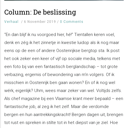
Column: De beslissing
Verhaal
/
6 November 2019
/
0 Comments
“En dan blijf ik nu voorgoed hier, hé!” Tientallen keren voel,
denk en zég ik het zinnetje in kwestie luidop als ik nog maar
eens op de een of andere Oostenrijkse bergtop sta. Ik post
het ook zeker een keer of vijf op sociale media, telkens met
een foto bij van een fantastisch berglandschap – tot grote
verbazing, ergernis of bewondering van m’n volgers. Of ik
misschien in Oostenrijk ben gaan wonen? En of ik nog wel
wérk, eigenlijk? Uhm, wees maar zeker van wel. Voltijds zelfs.
Als chef magazine bij een Vlaamse krant meer bepaald – een
fantastische job, al zeg ik het zelf. Maar die verdomde
bergen en hun aantrekkingskracht! Bergen dagen uit, brengen
tot rust en spreken in stilte tot in het diepst van je ziel. Hoe