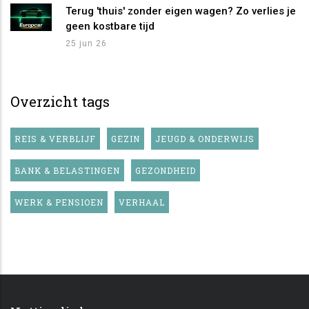
Terug 'thuis' zonder eigen wagen? Zo verlies je
geen kostbare tijd
25 jun 26
Overzicht tags
REIS & VERBLIJF
GEZIN
JEUGD & ONDERWIJS
BANK & BELASTINGEN
GEZONDHEID
WERK & PENSIOEN
VERHAAL