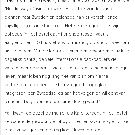
Erasmus in Finland was zijn fascinatie voor Scandinavië en de
“Nordic way of living” gewekt. Hij vertrok zonder vaste
plannen naar Zweden en belandde na vier verschillende
vrijwilligersjobs in Stockholm. Het klikte zo goed met zijn
collega’s in het hostel dat hij er ondertussen vast is
aangenomen. “Dat hostel is voor mij de grootste drijfveer om
hier te blijven. Mijn collega’s zijn vrienden geworden en ik krijg
dagelijks dankzij de vele internationale backpackers de
wereld over de vloer. Ik zie dit niet als een eindlocatie in mijn
leven, maar ik ben nog lang niet van plan om hier te
vertrekken. Ik probeer me hier zo goed mogelijk te
integreren, ben Zweedse les aan het volgen en wil echt van
binnenuit begrijpen hoe de samenleving werkt.”
Yan kwam op dezelfde manier als Karel terecht in het hostel;
ze wandelde gewoon de lobby binnen en kwam vragen of ze
er als vrijwilliger aan de slag kon. “Ik was meteen