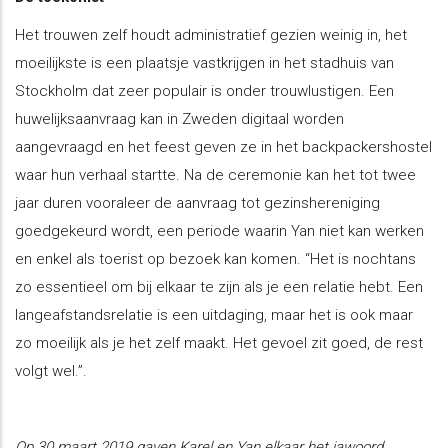
Het trouwen zelf houdt administratief gezien weinig in, het
moeilijkste is een plaatsje vastkrijgen in het stadhuis van
Stockholm dat zeer populair is onder trouwlustigen. Een
huwelijksaanvraag kan in Zweden digitaal worden
aangevraagd en het feest geven ze in het backpackershostel
waar hun verhaal startte. Na de ceremonie kan het tot twee
jaar duren vooraleer de aanvraag tot gezinshereniging
goedgekeurd wordt, een periode waarin Yan niet kan werken
en enkel als toerist op bezoek kan komen. “Het is nochtans
zo essentieel om bij elkaar te zijn als je een relatie hebt. Een
langeafstandsrelatie is een uitdaging, maar het is ook maar
zo moeilijk als je het zelf maakt. Het gevoel zit goed, de rest
volgt wel.”.
Op 30 maart 2019 gaven Karel en Yan elkaar het jawoord.