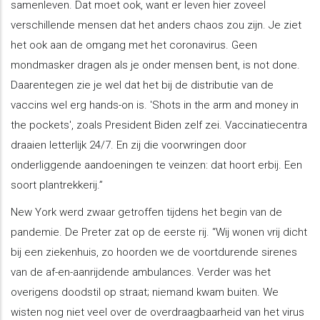
samenleven. Dat moet ook, want er leven hier zoveel
verschillende mensen dat het anders chaos zou zijn. Je ziet
het ook aan de omgang met het coronavirus. Geen
mondmasker dragen als je onder mensen bent, is not done.
Daarentegen zie je wel dat het bij de distributie van de
vaccins wel erg hands-on is. 'Shots in the arm and money in
the pockets', zoals President Biden zelf zei. Vaccinatiecentra
draaien letterlijk 24/7. En zij die voorwringen door
onderliggende aandoeningen te veinzen: dat hoort erbij. Een
soort plantrekkerij.”
New York werd zwaar getroffen tijdens het begin van de
pandemie. De Preter zat op de eerste rij. “Wij wonen vrij dicht
bij een ziekenhuis, zo hoorden we de voortdurende sirenes
van de af-en-aanrijdende ambulances. Verder was het
overigens doodstil op straat; niemand kwam buiten. We
wisten nog niet veel over de overdraagbaarheid van het virus