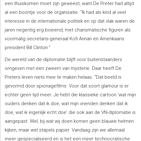
een thuiskomen moet zijn geweest, want De Preter had altijd
al een boontje voor de organisatie. “Ik had als kind al veel
interesse in de internationale politiek en op dat vlak waren de
jaren negentig erg boeiend, met charismatische figuren als
voormalig secretaris-generaal Kofi Annan en Amerikaans
president Bill Clinton.”
De wereld van de diplomatie blijft voor buitenstaanders
omgeven met een zweem van mysterie. Daar heeft De
Preters leven niets mee te maken helaas. “Dat beeld is
gevormd door spionagefilms. Voor dat soort glamour is er
echter geen tijd meer. Je hebt die klassieke cartoon 'wat mijn
ouders denken dat ik doe, wat mijn vrienden denken dat ik
doe, wat ik eigenlijk echt doe' die ook aan de VN-diplomatie is
aangepast. Wel, bij wat wij doen komen geen blauwe helmen
kijken, maar wel stapels papier. Vandaag zijn we allemaal
meer gespecialiseerd en is het een meer technocratische