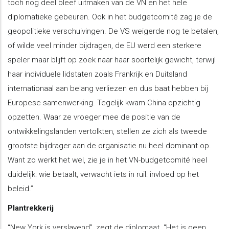
toch nog deel bleef uitmaken van de VN en het hele
diplomatieke gebeuren. Ook in het budgetcomité zag je de
geopolitieke verschuivingen. De VS weigerde nog te betalen,
of wilde veel minder bijdragen, de EU werd een sterkere
speler maar blijft op zoek naar haar soortelijk gewicht, terwijl
haar individuele lidstaten zoals Frankrijk en Duitsland
internationaal aan belang verliezen en dus baat hebben bij
Europese samenwerking. Tegelijk kwam China opzichtig
opzetten. Waar ze vroeger mee de positie van de
ontwikkelingslanden vertolkten, stellen ze zich als tweede
grootste bijdrager aan de organisatie nu heel dominant op.
Want zo werkt het wel, zie je in het VN-budgetcomité heel
duidelijk: wie betaalt, verwacht iets in ruil: invloed op het
beleid.”
Plantrekkerij
“New York is verslavend”, zegt de diplomaat. “Het is geen