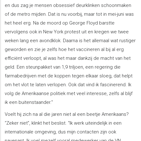
en dus zag je mensen obsessief deurklinken schoonmaken
of de metro mijden. Dat is nu voorbij, maar tot in mei-juni was
het heel erg. Na de moord op George Floyd barstte
vervolgens ook in New York protest uit en kregen we twee
weken lang een avondklok. Daarna is het allemaal wat rustiger
geworden en zie je zelfs hoe het vaccineren al bij al erg
efficiënt verloopt, al was het maar dankzij de macht van het
geld. Een steunpakket van 1,9 triljoen, een regering die
farmabedrijven met de koppen tegen elkaar sloeg, dat helpt
om het vlot te laten verlopen. Ook dat vind ik fascinerend. Ik
volg de Amerikaanse politiek met veel interesse, zelfs al blijf
ik een buitenstaander."
Voelt hij zich na al die jaren niet al een beetje Amerikaans?
“Zeker niet”, klinkt het beslist. “Ik werk uiteindelijk in een
internationale omgeving, dus mijn contacten zijn ook
navenant. Ik voel mezelf vooral medewerker van de VN.