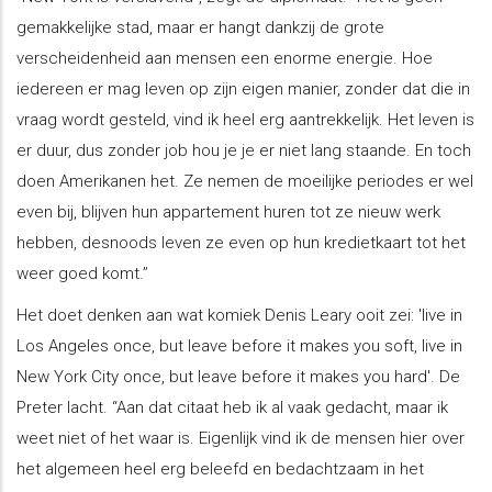
gemakkelijke stad, maar er hangt dankzij de grote
verscheidenheid aan mensen een enorme energie. Hoe
iedereen er mag leven op zijn eigen manier, zonder dat die in
vraag wordt gesteld, vind ik heel erg aantrekkelijk. Het leven is
er duur, dus zonder job hou je je er niet lang staande. En toch
doen Amerikanen het. Ze nemen de moeilijke periodes er wel
even bij, blijven hun appartement huren tot ze nieuw werk
hebben, desnoods leven ze even op hun kredietkaart tot het
weer goed komt.”
Het doet denken aan wat komiek Denis Leary ooit zei: 'live in
Los Angeles once, but leave before it makes you soft, live in
New York City once, but leave before it makes you hard'. De
Preter lacht. “Aan dat citaat heb ik al vaak gedacht, maar ik
weet niet of het waar is. Eigenlijk vind ik de mensen hier over
het algemeen heel erg beleefd en bedachtzaam in het