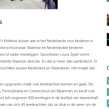
s
 ‘t Klokhuis lessen aan in het Nederlands voor kinderen in
olse school waar Vlaamse en Nederlandse kinderen
en/of vader meekrijgen. Oprichtster Loura Zijdel vormt
ands-Vlaamse directie. En dat is meer dan symbolisch. Er
verschillen tussen Nederland en Vlaanderen. Het maakt dat
ren opgroeien, maar ook leerkrachten komen en gaan. De
da, Pennsylvania en Connecticut (en Myanmar) en biedt ook
l telt ongeveer 400 leerlingen in de leeftijd van tweeënhalf
am van zo’n 45 leerkrachten zijn ze druk in de weer om de