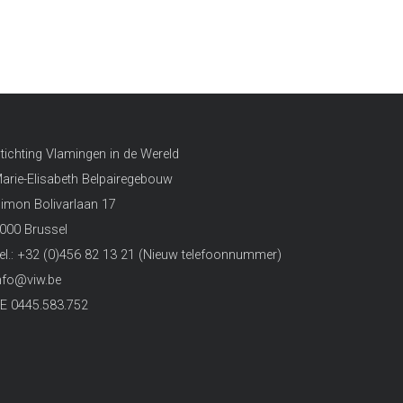
tichting Vlamingen in de Wereld
arie-Elisabeth Belpairegebouw
imon Bolivarlaan 17
000 Brussel
el.: +32 (0)456 82 13 21 (Nieuw telefoonnummer)
nfo@viw.be
E 0445.583.752