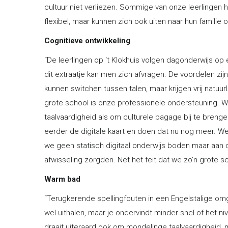
cultuur niet verliezen. Sommige van onze leerlingen 
flexibel, maar kunnen zich ook uiten naar hun familie
Cognitieve ontwikkeling
“De leerlingen op ‘t Klokhuis volgen dagonderwijs o
dit extraatje kan men zich afvragen. De voordelen zij
kunnen switchen tussen talen, maar krijgen vrij natuur
grote school is onze professionele ondersteuning. 
taalvaardigheid als om culturele bagage bij te breng
eerder de digitale kaart en doen dat nu nog meer. 
we geen statisch digitaal onderwijs boden maar aan 
afwisseling zorgden. Net het feit dat we zo’n grote s
Warm bad
“Terugkerende spellingfouten in een Engelstalige omgevi
wel uithalen, maar je ondervindt minder snel of het n
draait uiteraard ook om mondelinge taalvaardigheid,