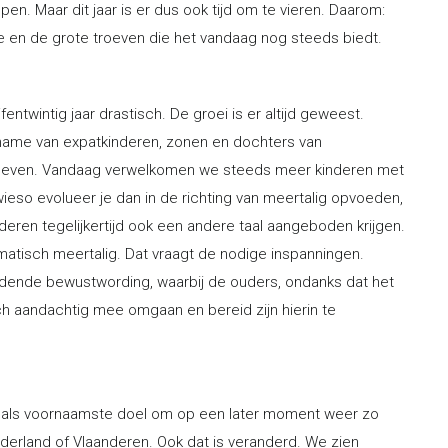
en. Maar dit jaar is er dus ook tijd om te vieren. Daarom:
akte en de grote troeven die het vandaag nog steeds biedt.
entwintig jaar drastisch. De groei is er altijd geweest.
name van expatkinderen, zonen en dochters van
verbleven. Vandaag verwelkomen we steeds meer kinderen met
ieso evolueer je dan in de richting van meertalig opvoeden,
nderen tegelijkertijd ook een andere taal aangeboden krijgen.
tomatisch meertalig. Dat vraagt de nodige inspanningen.
dende bewustwording, waarbij de ouders, ondanks dat het
ch aandachtig mee omgaan en bereid zijn hierin te
n als voornaamste doel om op een later moment weer zo
ederland of Vlaanderen. Ook dat is veranderd. We zien