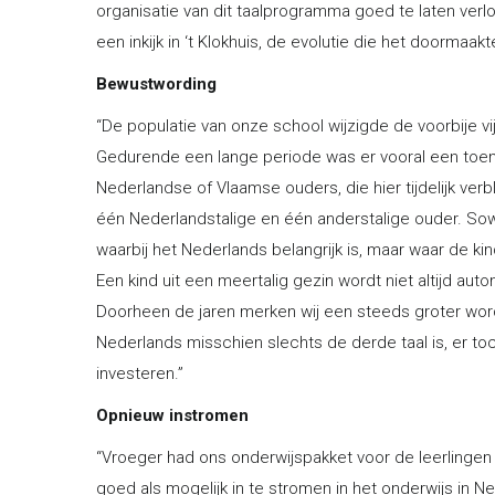
organisatie van dit taalprogramma goed te laten verlop
een inkijk in ‘t Klokhuis, de evolutie die het doorma
Bewustwording
“De populatie van onze school wijzigde de voorbije vijf
Gedurende een lange periode was er vooral een toe
Nederlandse of Vlaamse ouders, die hier tijdelijk 
één Nederlandstalige en één anderstalige ouder. Sow
waarbij het Nederlands belangrijk is, maar waar de ki
Een kind uit een meertalig gezin wordt niet altijd au
Doorheen de jaren merken wij een steeds groter wor
Nederlands misschien slechts de derde taal is, er to
investeren.”
Opnieuw instromen
“Vroeger had ons onderwijspakket voor de leerlinge
goed als mogelijk in te stromen in het onderwijs in N