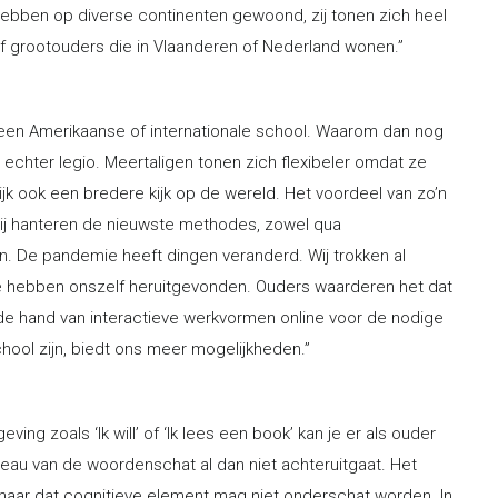
hebben op diverse continenten gewoond, zij tonen zich heel
 of grootouders die in Vlaanderen of Nederland wonen.”
p een Amerikaanse of internationale school. Waarom dan nog
n echter legio. Meertaligen tonen zich flexibeler omdat ze
lijk ook een bredere kijk op de wereld. Het voordeel van zo’n
Wij hanteren de nieuwste methodes, zowel qua
en. De pandemie heeft dingen veranderd. Wij trokken al
We hebben onszelf heruitgevonden. Ouders waarderen het dat
de hand van interactieve werkvormen online voor de nodige
chool zijn, biedt ons meer mogelijkheden.”
ng zoals ‘Ik will’ of ‘Ik lees een book’ kan je er als ouder
iveau van de woordenschat al dan niet achteruitgaat. Het
 maar dat cognitieve element mag niet onderschat worden. In