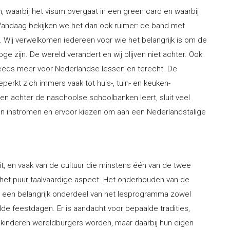
en, waarbij het visum overgaat in een green card en waarbij
Vandaag bekijken we het dan ook ruimer: de band met
t. Wij verwelkomen iedereen voor wie het belangrijk is om de
e zijn. De wereld verandert en wij blijven niet achter. Ook
steeds meer voor Nederlandse lessen en terecht. De
erkt zich immers vaak tot huis-, tuin- en keuken-
en achter de naschoolse schoolbanken leert, sluit veel
en instromen en ervoor kiezen om aan een Nederlandstalige
it, en vaak van de cultuur die minstens één van de twee
 het puur taalvaardige aspect. Het onderhouden van de
 een belangrijk onderdeel van het lesprogramma zowel
alde feestdagen. Er is aandacht voor bepaalde tradities,
n kinderen wereldburgers worden, maar daarbij hun eigen