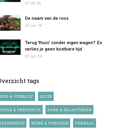
07 jul 26
De naam van de roos
25 jun 26
Terug 'thuis' zonder eigen wagen? Zo
verlies je geen kostbare tijd
25 jun 26
Overzicht tags
REIS & VERBLIJF
GEZIN
JEUGD & ONDERWIJS
BANK & BELASTINGEN
GEZONDHEID
WERK & PENSIOEN
VERHAAL