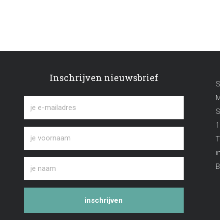
Inschrijven nieuwsbrief
S
M
S
1
T
i
B
inschrijven