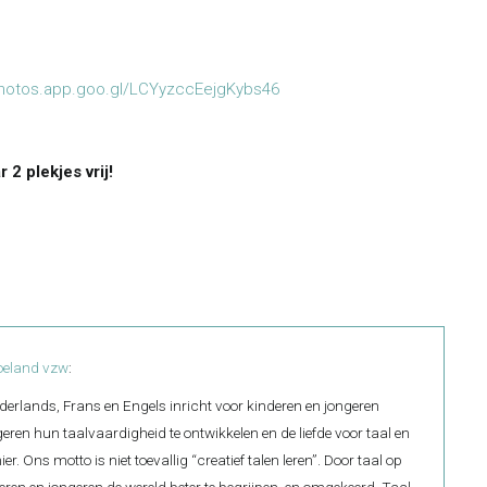
photos.app.goo.gl/LCYyzccEejgKybs46
 2 plekjes vrij!
oeland vzw
:
derlands, Frans en Engels inricht voor kinderen en jongeren
geren hun taalvaardigheid te ontwikkelen en de liefde voor taal en
. Ons motto is niet toevallig “creatief talen leren”. Door taal op
deren en jongeren de wereld beter te begrijpen, en omgekeerd. Taal