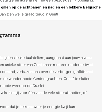
 nostalgie en adrenaline met een bezoek aan Plopsaland.
n gillen op de achtbanen en nadien een lekkere Belgische
an zien we je graag terug in Gent!
ogramma
s tijdens leuke taalateliers, aangepast aan jouw niveau.
 en unieke sfeer van Gent, maar met een moderne twist.
de stad, verbazen ons over de verborgen graffitikunst
gs de wondermooie Gentse grachten. Om af te sluiten
 mooie weer op de Graslei
ils: kies jij voor één van de vele sfeerattracties, of
rvoor dat je telkens weer je energie kwijt kan.