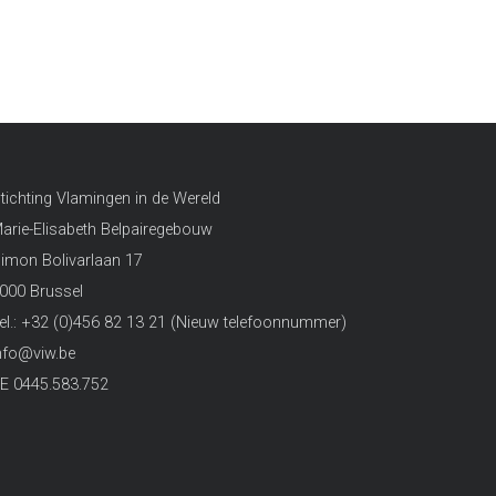
tichting Vlamingen in de Wereld
arie-Elisabeth Belpairegebouw
imon Bolivarlaan 17
000 Brussel
el.: +32 (0)456 82 13 21 (Nieuw telefoonnummer)
nfo@viw.be
E 0445.583.752