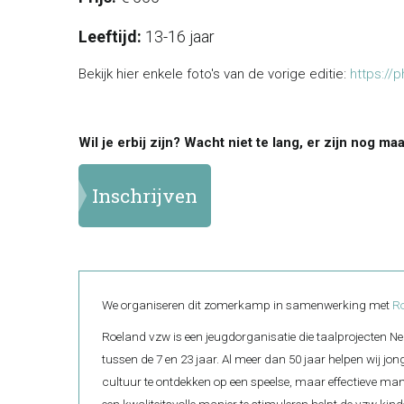
Leeftijd:
13-16 jaar
Bekijk hier enkele foto's van de vorige editie:
https://
Wil je erbij zijn? Wacht niet te lang, er zijn nog maar
Inschrijven
We organiseren dit zomerkamp in samenwerking met
R
Roeland vzw is een jeugdorganisatie die taalprojecten Ne
tussen de 7 en 23 jaar. Al meer dan 50 jaar helpen wij jon
cultuur te ontdekken op een speelse, maar effectieve manier
een kwaliteitsvolle manier te stimuleren helpt de vzw kin