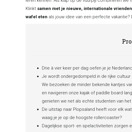
leren kennen. Als klap op de vuurpijl combineren we
Klinkt
samen met je nieuwe, internationale vriende
wafel eten
als jouw idee van een perfecte vakantie? D
Pr
Drie à vier keer per dag oefen je je Nederland
Je wordt ondergedompeld in de rijke cultuur
We bezoeken de minder bekende kantjes van 
en navigeren onze kajak of paddle board lan
genieten we net als echte studenten van het
De uitstap naar Plopsaland heeft voor elk wat w
waag je je op de hoogste rollercoaster?
Dagelijkse sport- en spelactiviteiten zorgen e