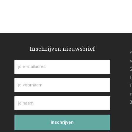
Inschrijven nieuwsbrief
S
M
S
1
T
i
B
inschrijven