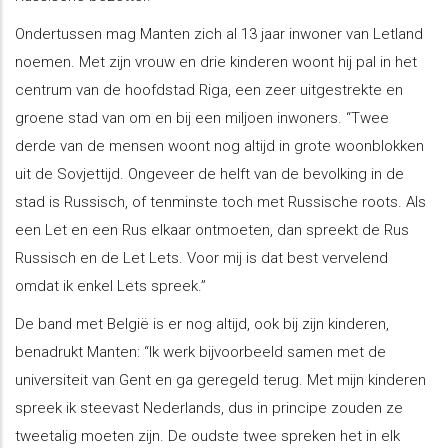
Ondertussen mag Manten zich al 13 jaar inwoner van Letland
noemen. Met zijn vrouw en drie kinderen woont hij pal in het
centrum van de hoofdstad Riga, een zeer uitgestrekte en
groene stad van om en bij een miljoen inwoners. “Twee
derde van de mensen woont nog altijd in grote woonblokken
uit de Sovjettijd. Ongeveer de helft van de bevolking in de
stad is Russisch, of tenminste toch met Russische roots. Als
een Let en een Rus elkaar ontmoeten, dan spreekt de Rus
Russisch en de Let Lets. Voor mij is dat best vervelend
omdat ik enkel Lets spreek.”
De band met België is er nog altijd, ook bij zijn kinderen,
benadrukt Manten: “Ik werk bijvoorbeeld samen met de
universiteit van Gent en ga geregeld terug. Met mijn kinderen
spreek ik steevast Nederlands, dus in principe zouden ze
tweetalig moeten zijn. De oudste twee spreken het in elk