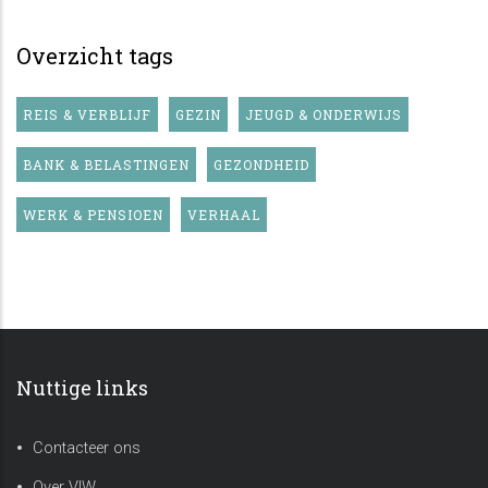
Overzicht tags
REIS & VERBLIJF
GEZIN
JEUGD & ONDERWIJS
BANK & BELASTINGEN
GEZONDHEID
WERK & PENSIOEN
VERHAAL
Nuttige links
Contacteer ons
Over VIW