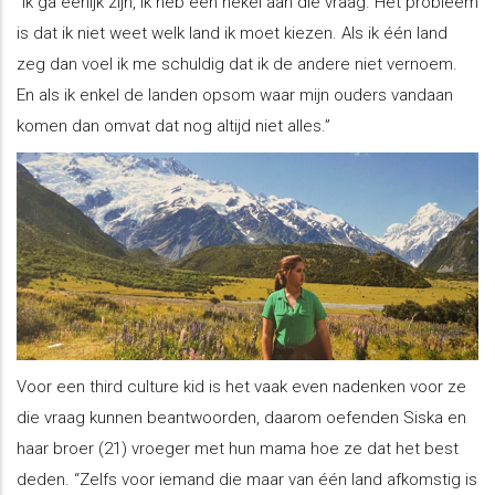
“Ik ga eerlijk zijn, ik heb een hekel aan die vraag. Het probleem
is dat ik niet weet welk land ik moet kiezen. Als ik één land
zeg dan voel ik me schuldig dat ik de andere niet vernoem.
En als ik enkel de landen opsom waar mijn ouders vandaan
komen dan omvat dat nog altijd niet alles.”
Voor een third culture kid is het vaak even nadenken voor ze
die vraag kunnen beantwoorden, daarom oefenden Siska en
haar broer (21) vroeger met hun mama hoe ze dat het best
deden. “Zelfs voor iemand die maar van één land afkomstig is