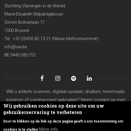
Stichting Vlamingen in de Wereld
Marie-Elisabeth Belpairegebouw
Simon Bolivarlaan 17
1000 Brussel
Tel.: +32 (0)456 82 13 21 (Nieuw telefoonnummer)
info@viw.be
BE 0445.583.752
Wilt u artikels scannen, digitaal opslaan, drukken, meermaals
kopiëren of commercieel gebruiken? Neem contact op met
Wij gebruiken cookies op deze site om uw
koen.vanderschaeghe@viw.be
gebruikerservaring te verbeteren
Algemene voorwaarden
Privacy Policy
Site Map
Door te klikken op de link op deze pagina geeft u ons toestemming om
Over VIW
Contacteer ons
More info
cookies in te stellen